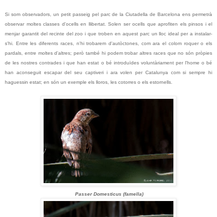
Si som observadors, un petit passeig pel parc de la Ciutadella de Barcelona ens permetrà
observar moltes classes d'ocells en llibertat. Solen ser ocells que aprofiten els pinsos i el
menjar garantit del recinte del zoo i que troben en aquest parc un lloc ideal per a instalar-
s'hi. Entre les diferents races, n'hi trobarem d'autòctones, com ara el colom roquer o els
pardals, entre moltes d'altres; però també hi podem trobar altres races que no són pròpies
de les nostres contrades i que han estat o bé introduïdes voluntàriament per l'home o bé
han aconseguit escapar del seu captiveri i ara volen per Catalunya com si sempre hi
haguessin estat; en són un exemple els lloros, les cotorres o els estornells.
Passer Domesticus (famella)