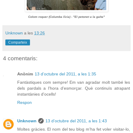
Colom roquer (Columba lívia) - "El petonet a la galta"
Unknown
a les
13:26
Comparteix
4 comentaris:
Anònim
13 d’octubre del 2011, a les 1:35
Fantàstiques com sempre! Em van agradar molt també les
dels pardals a l'hora d'esmorçar. Què continuïs atrapant
instantànies d'ocells!
Respon
Unknown
13 d’octubre del 2011, a les 1:43
Moltes gràcies. El nom del teu blog m'ha fet voler visitar-lo,